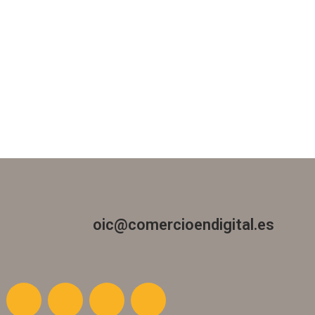
oic@comercioendigital.es