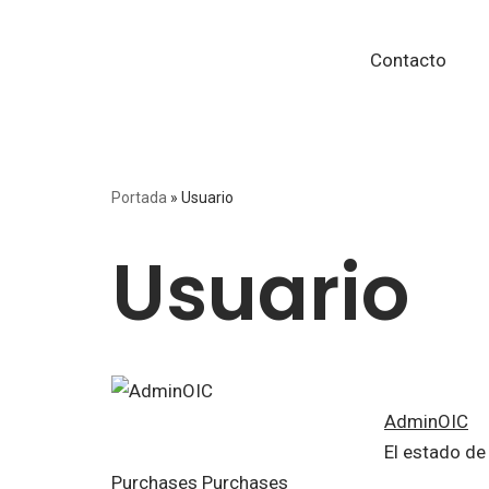
Contacto
Saltar
al
contenido
Portada
»
Usuario
Usuario
AdminOIC
El estado de
Purchases
Purchases