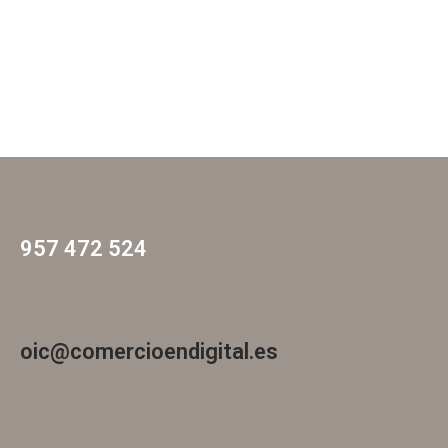
957 472 524
oic@comercioendigital.es