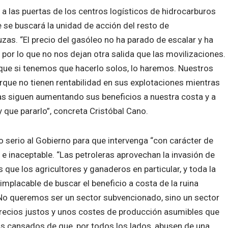
a las puertas de los centros logísticos de hidrocarburos
 se buscará la unidad de acción del resto de
zas. “El precio del gasóleo no ha parado de escalar y ha
, por lo que no nos dejan otra salida que las movilizaciones.
que si tenemos que hacerlo solos, lo haremos. Nuestros
que no tienen rentabilidad en sus explotaciones mientras
as siguen aumentando sus beneficios a nuestra costa y a
 que pararlo”, concreta Cristóbal Cano.
serio al Gobierno para que intervenga “con carácter de
a e inaceptable. “Las petroleras aprovechan la invasión de
ue los agricultores y ganaderos en particular, y toda la
mplacable de buscar el beneficio a costa de la ruina
No queremos ser un sector subvencionado, sino un sector
recios justos y unos costes de producción asumibles que
s cansados de que, por todos los lados, abusen de una