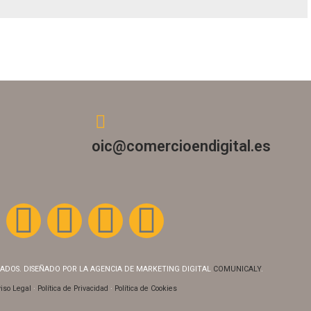
oic@comercioendigital.es
VADOS. DISEÑADO POR LA AGENCIA DE MARKETING DIGITAL
COMUNICALY
.
iso Legal
·
Política de Privacidad
·
Política de Cookies