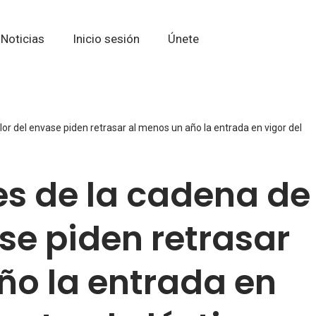
Noticias
Inicio sesión
Únete
or del envase piden retrasar al menos un año la entrada en vigor del
s de la cadena de
se piden retrasar
ño la entrada en